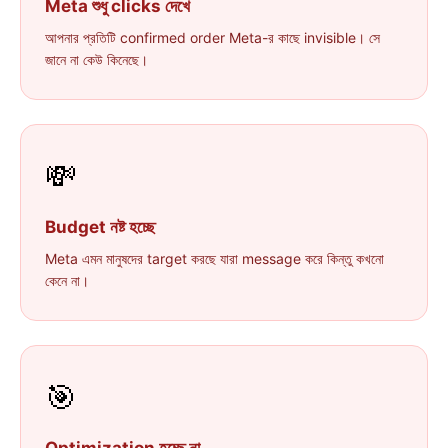
Meta শুধু clicks দেখে
আপনার প্রতিটি confirmed order Meta-র কাছে invisible। সে
জানে না কেউ কিনেছে।
💸
Budget নষ্ট হচ্ছে
Meta এমন মানুষদের target করছে যারা message করে কিন্তু কখনো
কেনে না।
🎯
Optimization হচ্ছে না