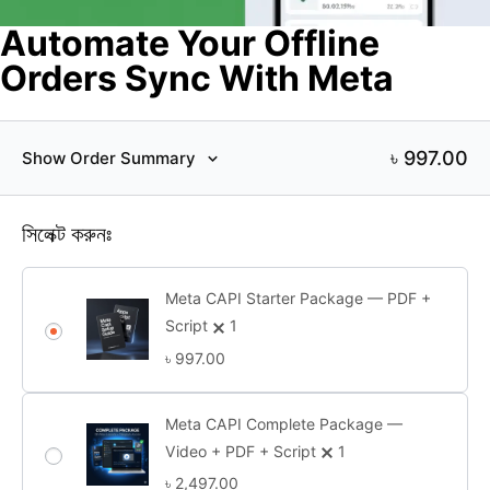
Automate Your Offline
Orders Sync With Meta
৳ 997.00
Show Order Summary
সিলেক্ট করুনঃ
Meta CAPI Starter Package — PDF +
Script
1
৳
997.00
Meta CAPI Complete Package —
Video + PDF + Script
1
৳
2,497.00