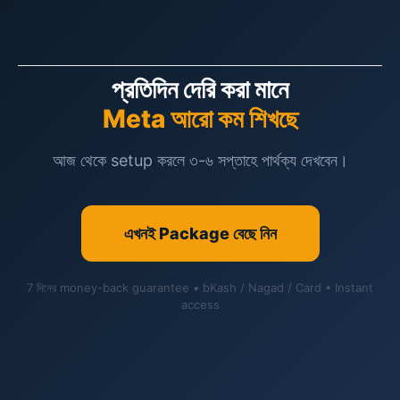
প্রতিদিন দেরি করা মানে
Meta আরো কম শিখছে
আজ থেকে setup করলে ৩-৬ সপ্তাহে পার্থক্য দেখবেন।
এখনই Package বেছে নিন
7 দিনের money-back guarantee • bKash / Nagad / Card • Instant
access