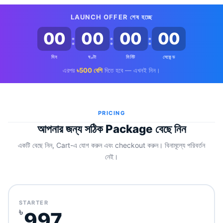
LAUNCH OFFER শেষ হচ্ছে
00
00
00
00
:
:
:
দিন
ঘণ্টা
মিনিট
সেকেন্ড
এরপর
৳500 বেশি
দিতে হবে — এখনই নিন।
PRICING
আপনার জন্য সঠিক Package বেছে নিন
একটি বেছে নিন, Cart-এ যোগ করুন এবং checkout করুন। বিনামূল্যে পরিবর্তন
নেই।
STARTER
৳
997