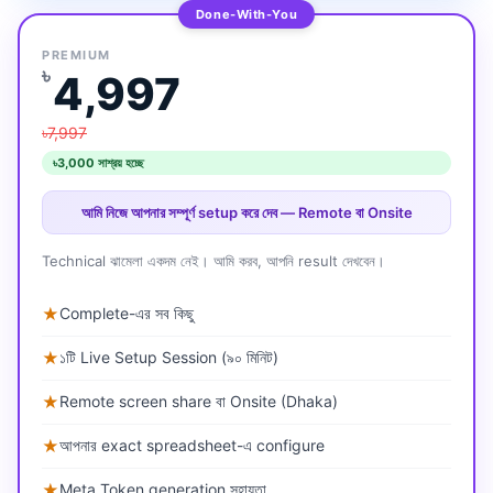
Done-With-You
PREMIUM
৳
4,997
৳7,997
৳3,000 সাশ্রয় হচ্ছে
আমি নিজে আপনার সম্পূর্ণ setup করে দেব — Remote বা Onsite
Technical ঝামেলা একদম নেই। আমি করব, আপনি result দেখবেন।
★
Complete-এর সব কিছু
★
১টি Live Setup Session (৯০ মিনিট)
★
Remote screen share বা Onsite (Dhaka)
★
আপনার exact spreadsheet-এ configure
★
Meta Token generation সহায়তা