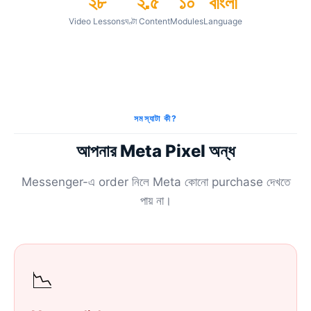
২৮
২.৫
১০
বাংলা
Video Lessons
ঘণ্টা Content
Modules
Language
সমস্যাটা কী?
আপনার Meta Pixel অন্ধ
Messenger-এ order নিলে Meta কোনো purchase দেখতে
পায় না।
📉