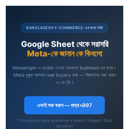
BANGLADESH F-COMMERCE-এর জন্য তৈরি
Google Sheet থেকে সরাসরি
Meta-কে জানান কে কিনলো
Messenger-এ order নেওয়া যেকোনো business-এর জন্য।
Meta বুঝুক আপনার real buyers কারা — বিজ্ঞাপনের খরচ কমান
২০-৪০%।
এখনই শুরু করুন — মাত্র ৳997
7 দিনের money-back guarantee • bKash / Nagad / Card
accepted