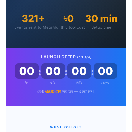
321+
৳0
30 min
Events sent to Meta
Monthly tool cost
Setup time
LAUNCH OFFER শেষ হচ্ছে
00
00
00
00
:
:
:
দিন
ঘণ্টা
মিনিট
সেকেন্ড
এরপর
৳500 বেশি
দিতে হবে — এখনই নিন।
WHAT YOU GET