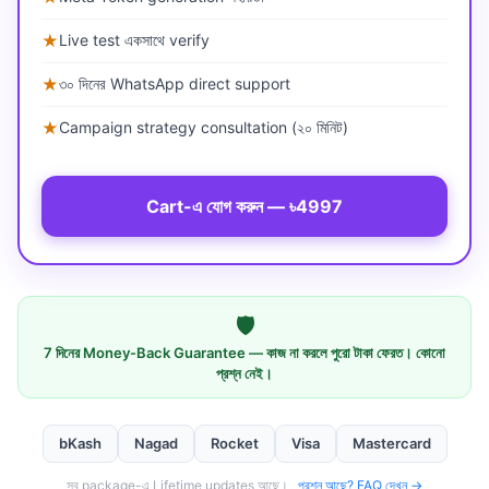
★
Live test একসাথে verify
★
৩০ দিনের WhatsApp direct support
★
Campaign strategy consultation (২০ মিনিট)
Cart-এ যোগ করুন — ৳4997
🛡️
7 দিনের Money-Back Guarantee — কাজ না করলে পুরো টাকা ফেরত। কোনো
প্রশ্ন নেই।
bKash
Nagad
Rocket
Visa
Mastercard
সব package-এ Lifetime updates আছে।
প্রশ্ন আছে? FAQ দেখুন →