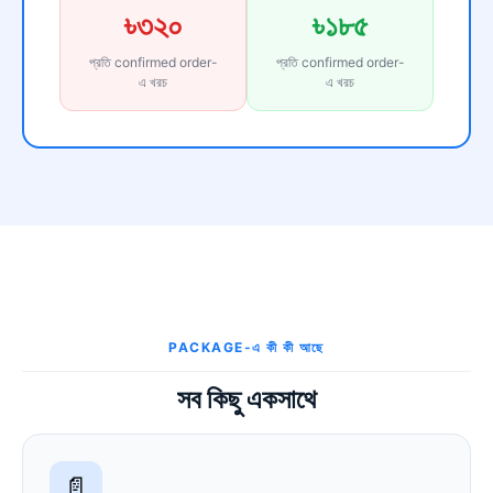
৳৩২০
৳১৮৫
প্রতি confirmed order-
প্রতি confirmed order-
এ খরচ
এ খরচ
PACKAGE-এ কী কী আছে
সব কিছু একসাথে
📄