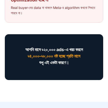
Real buyer-দের data না থাকলে Meta-র algorithm কখনো শিখতে
পারবে না।
আপনি মাসে ৳২০,০০০ ads-এ খরচ করলে
৳৪,০০০–৳৮,০০০ নষ্ট হচ্ছে প্রতি মাসে
শুধু এই একটা কারণে।