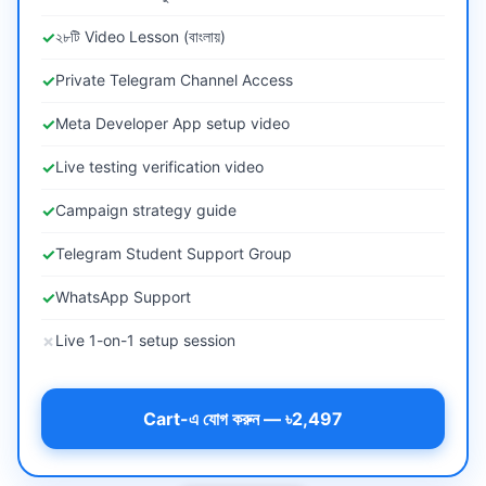
✓
২৮টি Video Lesson (বাংলায়)
✓
Private Telegram Channel Access
✓
Meta Developer App setup video
✓
Live testing verification video
✓
Campaign strategy guide
✓
Telegram Student Support Group
✓
WhatsApp Support
✗
Live 1-on-1 setup session
Cart-এ যোগ করুন — ৳2,497